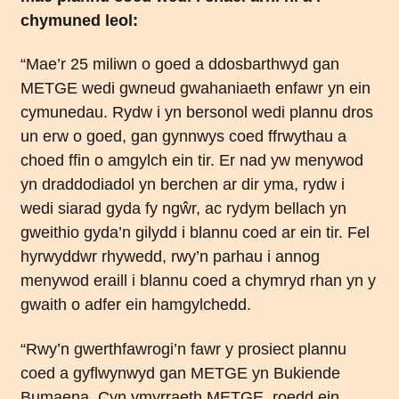
chymuned leol:
“Mae’r 25 miliwn o goed a ddosbarthwyd gan
METGE wedi gwneud gwahaniaeth enfawr yn ein
cymunedau. Rydw i yn bersonol wedi plannu dros
un erw o goed, gan gynnwys coed ffrwythau a
choed ffin o amgylch ein tir. Er nad yw menywod
yn draddodiadol yn berchen ar dir yma, rydw i
wedi siarad gyda fy ngŵr, ac rydym bellach yn
gweithio gyda’n gilydd i blannu coed ar ein tir. Fel
hyrwyddwr rhywedd, rwy’n parhau i annog
menywod eraill i blannu coed a chymryd rhan yn y
gwaith o adfer ein hamgylchedd.
“Rwy’n gwerthfawrogi’n fawr y prosiect plannu
coed a gyflwynwyd gan METGE yn Bukiende
Bumaena. Cyn ymyrraeth METGE, roedd ein