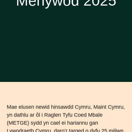
Menywod 2025
Mae elusen newid hinsawdd Cymru, Maint Cymru,
yn dathlu ar ôl i Raglen Tyfu Coed Mbale
(METGE) sydd yn cael ei hariannu gan
Lywodraeth Cymru, daro’r targed o dyfu 25 miliwn