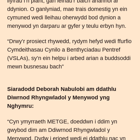
llyfrau i’n plant, gan leihau’r baich ariannol ar
ddynion. O ganlyniad, mae trais domestig yn ein
cymuned wedi lleihau oherwydd bod dynion a
menywod yn darparu ar gyfer y teulu erbyn hyn.
“Drwy’r prosiect rhywedd, rydym hefyd wedi ffurfio
Cymdeithasau Cynilo a Benthyciadau Pentref
(VSLAs), sy’n ein helpu i arbed arian a buddsoddi
mewn busnesau bach”
Siaradodd Deborah Nabulobi am ddathlu
Diwrnod Rhyngwladol y Menywod yng
Nghymru:
“Cyn ymyrraeth METGE, doeddwn i ddim yn
gwybod dim am Ddiwrnod Rhyngwladol y
Menywod. Dydw i erioed wedi ei ddathlu nac yn