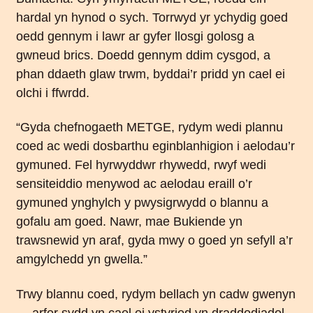
hardal yn hynod o sych. Torrwyd yr ychydig goed
oedd gennym i lawr ar gyfer llosgi golosg a
gwneud brics. Doedd gennym ddim cysgod, a
phan ddaeth glaw trwm, byddai’r pridd yn cael ei
olchi i ffwrdd.
“Gyda chefnogaeth METGE, rydym wedi plannu
coed ac wedi dosbarthu eginblanhigion i aelodau’r
gymuned. Fel hyrwyddwr rhywedd, rwyf wedi
sensiteiddio menywod ac aelodau eraill o’r
gymuned ynghylch y pwysigrwydd o blannu a
gofalu am goed. Nawr, mae Bukiende yn
trawsnewid yn araf, gyda mwy o goed yn sefyll a’r
amgylchedd yn gwella.”
Trwy blannu coed, rydym bellach yn cadw gwenyn
— arfer sydd yn cael ei ystyried yn draddodiadol