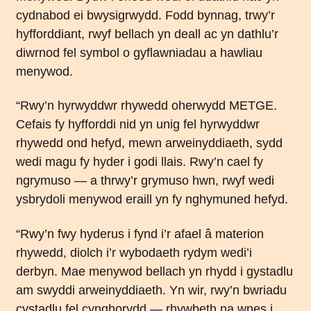
cydnabod ei bwysigrwydd. Fodd bynnag, trwy’r
hyfforddiant, rwyf bellach yn deall ac yn dathlu’r
diwrnod fel symbol o gyflawniadau a hawliau
menywod.
“Rwy’n hyrwyddwr rhywedd oherwydd METGE.
Cefais fy hyfforddi nid yn unig fel hyrwyddwr
rhywedd ond hefyd, mewn arweinyddiaeth, sydd
wedi magu fy hyder i godi llais. Rwy’n cael fy
ngrymuso — a thrwy’r grymuso hwn, rwyf wedi
ysbrydoli menywod eraill yn fy nghymuned hefyd.
“Rwy’n fwy hyderus i fynd i’r afael â materion
rhywedd, diolch i’r wybodaeth rydym wedi’i
derbyn. Mae menywod bellach yn rhydd i gystadlu
am swyddi arweinyddiaeth. Yn wir, rwy’n bwriadu
cystadlu fel cynghorydd — rhywbeth na wnes i