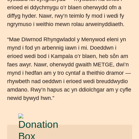
erioed ei ddychmygu o’r blaen oherwydd ofn a
diffyg hyder. Nawr, rwy’n teimlo fy mod i wedi fy
ngrymuso i weithio mewn rolau arweinyddiaeth.
“Mae Diwrnod Rhyngwladol y Menywod eleni yn
mynd i fod yn arbennig iawn i mi. Doeddwn i
erioed wedi bod i Kampala o’r blaen, heb sôn am
faes awyr. Nawr, oherwydd gwaith METGE, dwi’n
mynd i hedfan am y tro cyntaf a theithio dramor —
rhywbeth nad oeddwn i erioed wedi breuddwydio
amdano. Rwy’n hapus ac yn ddiolchgar am y cyfle
newid bywyd hwn.”