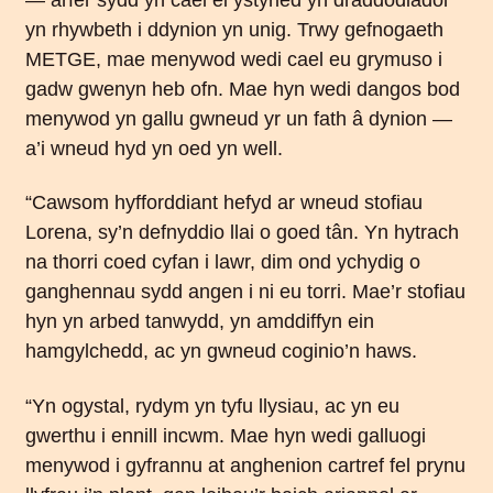
yn rhywbeth i ddynion yn unig. Trwy gefnogaeth
METGE, mae menywod wedi cael eu grymuso i
gadw gwenyn heb ofn. Mae hyn wedi dangos bod
menywod yn gallu gwneud yr un fath â dynion —
a’i wneud hyd yn oed yn well.
“Cawsom hyfforddiant hefyd ar wneud stofiau
Lorena, sy’n defnyddio llai o goed tân. Yn hytrach
na thorri coed cyfan i lawr, dim ond ychydig o
ganghennau sydd angen i ni eu torri. Mae’r stofiau
hyn yn arbed tanwydd, yn amddiffyn ein
hamgylchedd, ac yn gwneud coginio’n haws.
“Yn ogystal, rydym yn tyfu llysiau, ac yn eu
gwerthu i ennill incwm. Mae hyn wedi galluogi
menywod i gyfrannu at anghenion cartref fel prynu