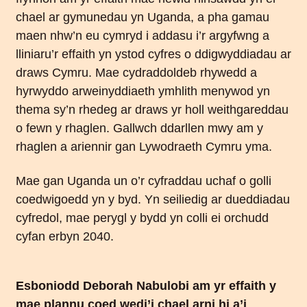
chael ar gymunedau yn Uganda, a pha gamau
maen nhw’n eu cymryd i addasu i’r argyfwng a
lliniaru’r effaith yn ystod cyfres o ddigwyddiadau ar
draws Cymru. Mae cydraddoldeb rhywedd a
hyrwyddo arweinyddiaeth ymhlith menywod yn
thema sy’n rhedeg ar draws yr holl weithgareddau
o fewn y rhaglen. Gallwch ddarllen mwy am y
rhaglen a ariennir gan Lywodraeth Cymru
yma
.
Mae gan Uganda un o’r cyfraddau uchaf o golli
coedwigoedd yn y byd. Yn seiliedig ar dueddiadau
cyfredol, mae perygl y bydd yn colli ei orchudd
cyfan erbyn 2040.
Esboniodd Deborah Nabulobi am yr effaith y
mae plannu coed wedi’i chael arni hi a’i