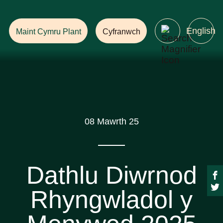
Helpwch i Sicrhau
Dyfodol gyda Choedwigoedd!
English
Maint Cymru Plant
Cyfranwch
08 Mawrth 25
Dathlu Diwrnod
Rhyngwladol y