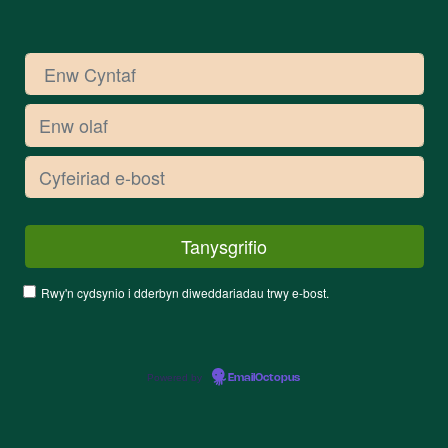
Rwy'n cydsynio i dderbyn diweddariadau trwy e-bost.
Powered by
EmailOctopus