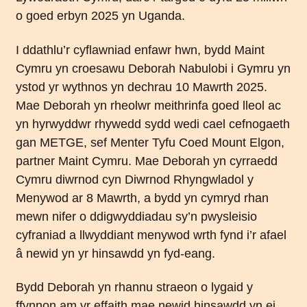
o goed erbyn 2025 yn Uganda.
I ddathlu’r cyflawniad enfawr hwn, bydd Maint
Cymru yn croesawu Deborah Nabulobi i Gymru yn
ystod yr wythnos yn dechrau 10 Mawrth 2025.
Mae Deborah yn rheolwr meithrinfa goed lleol ac
yn hyrwyddwr rhywedd sydd wedi cael cefnogaeth
gan METGE, sef Menter Tyfu Coed Mount Elgon,
partner Maint Cymru. Mae Deborah yn cyrraedd
Cymru diwrnod cyn Diwrnod Rhyngwladol y
Menywod ar 8 Mawrth, a bydd yn cymryd rhan
mewn nifer o ddigwyddiadau sy’n pwysleisio
cyfraniad a llwyddiant menywod wrth fynd i’r afael
â newid yn yr hinsawdd yn fyd-eang.
Bydd Deborah yn rhannu straeon o lygaid y
ffynnon am yr effaith mae newid hinsawdd yn ei