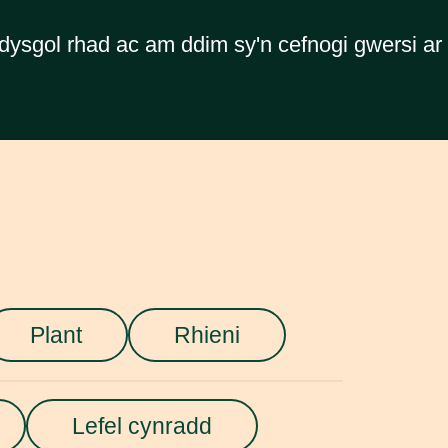
ysgol rhad ac am ddim sy'n cefnogi gwersi a
Plant
Rhieni
Lefel cynradd