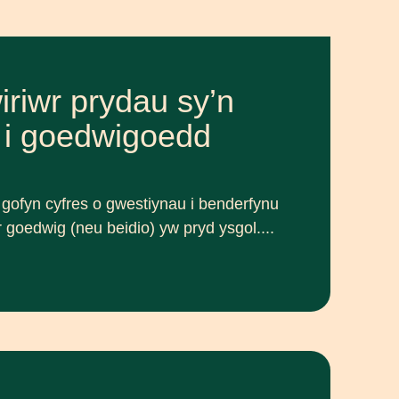
riwr prydau sy’n
r i goedwigoedd
gofyn cyfres o gwestiynau i benderfynu
'r goedwig (neu beidio) yw pryd ysgol....