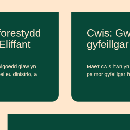
forestydd
Cwis: Gwi
liffant
gyfeillga
wigoedd glaw yn
Mae'r cwis hwn yn 
 eu dinistrio, a
pa mor gyfeillgar i