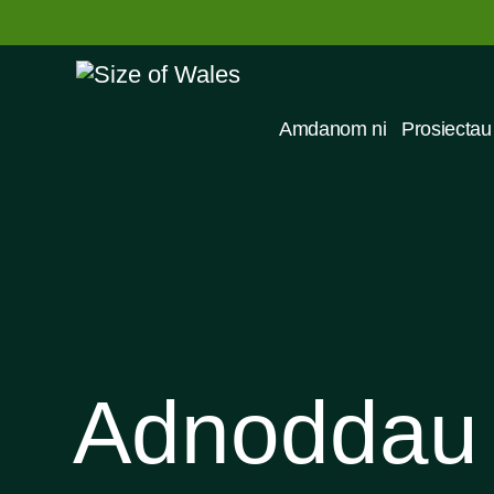
Amdanom ni
Prosiectau
Adnoddau