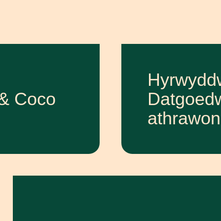
Hyrwydd
 & Coco
Datgoedw
athrawon