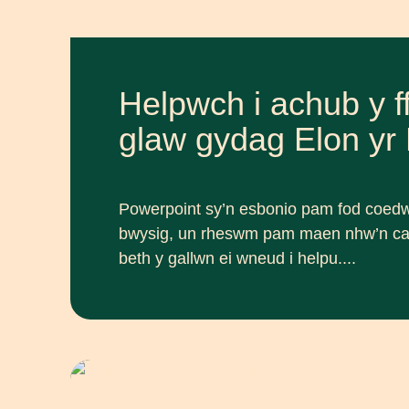
Helpwch i achub y f
glaw gydag Elon yr E
Powerpoint sy’n esbonio pam fod coed
bwysig, un rheswm pam maen nhw’n cael
beth y gallwn ei wneud i helpu....