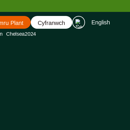
English
mru Plant
Cyfranwch
n
Chelsea2024