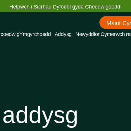
Helpwch i Sicrhau
Dyfodol gyda Choedwigoedd!
Maint Cy
 coedwig
Ymgyrchoedd
Addysg
Newyddion
Cymerwch ra
 addysg