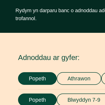
Rydym yn darparu banc o adnoddau add
trofannol.
Adnoddau ar gyfer:
Popeth
Athrawon
Popeth
Blwyddyn 7-9