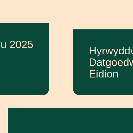
u 2025
Hyrwydd
Datgoedw
Eidion