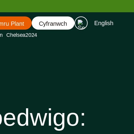
English
mru Plant
Cyfranwch
n
Chelsea2024
edwigo: