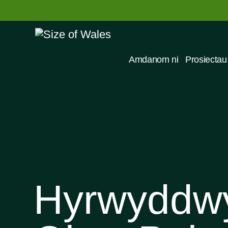
Amdanom ni
Prosiectau
Hyrwyddwy