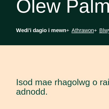
Olew Pal
Wedi'i dagio i mewn
Athrawon
Blw
Isod mae rhagolwg o rai
adnodd.