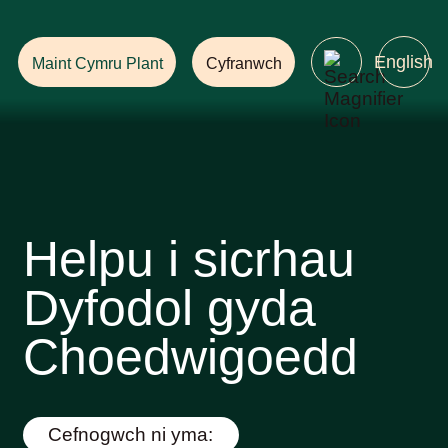
Helpwch i Sicrhau
Dyfodol gyda Choedwigoedd!
English
Maint Cymru Plant
Cyfranwch
Helpu i sicrhau
Dyfodol gyda
Choedwigoedd
Cefnogwch ni yma: