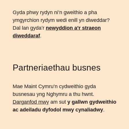
Gyda phwy rydyn ni’n gweithio a pha
ymgyrchion rydym wedi enill yn diweddar?
Dal lan gyda’r
newyddion a’r straeon
diweddaraf
.
Partneriaethau busnes
Mae Maint Cymru’n cydweithio gyda
busnesau yng Nghymru a thu hwnt.
Darganfod mwy
am sut
y gallwn gydweithio
ac adeiladu dyfodol mwy cynaliadwy
.