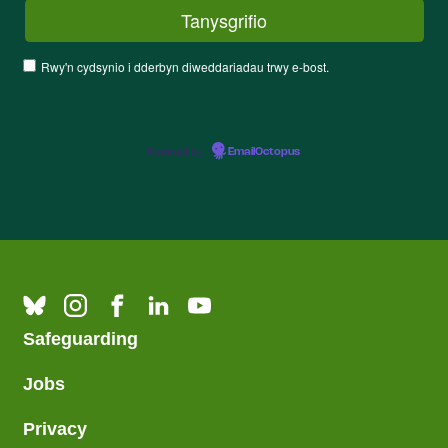
Rwy'n cydsynio i dderbyn diweddariadau trwy e-bost.
Powered by
EmailOctopus
Safeguarding
Jobs
Privacy