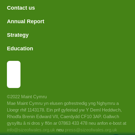
Contact us
Annual Report
Strategy
Education
©2022 Maint Cymru
Mae Maint Cymru yn elusen gofrestredig yng Nghymru a
Lloegr rhif 1143178. Ein prif gyfeiriad yw Y Deml Heddwch,
Rhodfa Brenin Edward VII, Caerdydd CF10 3AP. Gallwch
gysylltu â ni dros y ffôn ar 07863 433 478 neu anfon e-bost at
info@sizeofwales.org.uk
neu
press@sizeofwales.org.uk