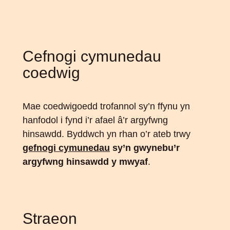
Cefnogi cymunedau
coedwig
Mae coedwigoedd trofannol sy’n ffynu yn
hanfodol i fynd i’r afael â’r argyfwng
hinsawdd. Byddwch yn rhan o’r ateb trwy
gefnogi cymunedau
sy’n gwynebu’r
argyfwng hinsawdd y mwyaf
.
Straeon