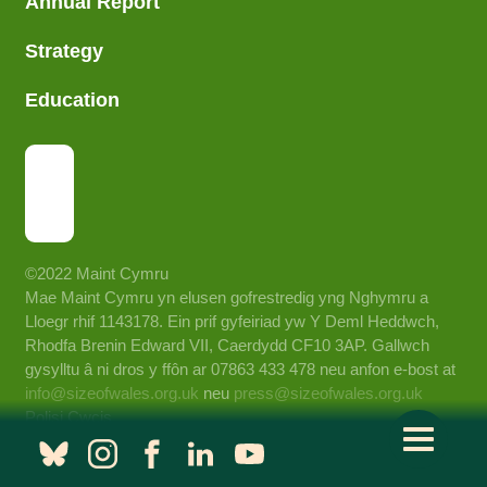
Annual Report
Strategy
Education
©2022 Maint Cymru
Mae Maint Cymru yn elusen gofrestredig yng Nghymru a
Lloegr rhif 1143178. Ein prif gyfeiriad yw Y Deml Heddwch,
Rhodfa Brenin Edward VII, Caerdydd CF10 3AP. Gallwch
gysylltu â ni dros y ffôn ar 07863 433 478 neu anfon e-bost at
info@sizeofwales.org.uk
neu
press@sizeofwales.org.uk
Polisi Cwcis