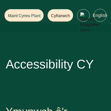
Helpwch i Sicrhau
Dyfodol gyda Choedwigoedd!
English
Maint Cymru Plant
Cyfranwch
Accessibility CY