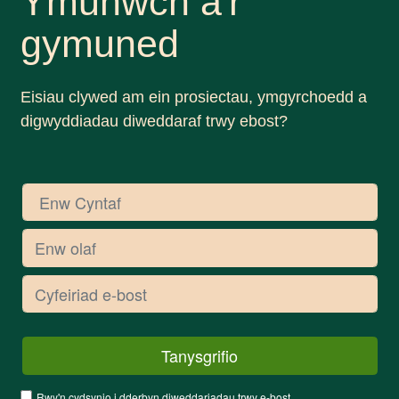
Ymunwch â'r
gymuned
Eisiau clywed am ein prosiectau, ymgyrchoedd a
digwyddiadau diweddaraf trwy ebost?
Rwy'n cydsynio i dderbyn diweddariadau trwy e-bost.